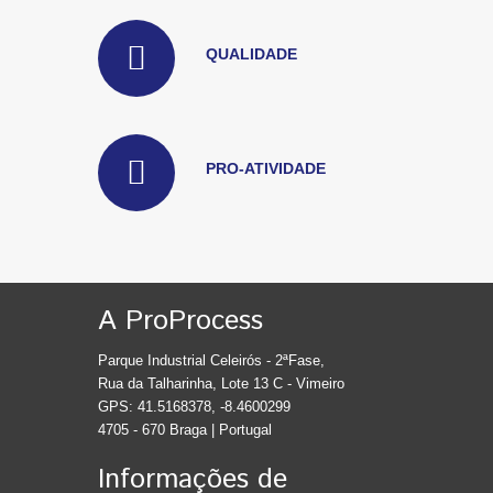
QUALIDADE
PRO-ATIVIDADE
A ProProcess
Parque Industrial Celeirós - 2ªFase,
Rua da Talharinha, Lote 13 C - Vimeiro
GPS: 41.5168378, -8.4600299
4705 - 670 Braga | Portugal
Informações de