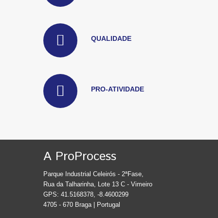
QUALIDADE
PRO-ATIVIDADE
A ProProcess
Parque Industrial Celeirós - 2ªFase,
Rua da Talharinha, Lote 13 C - Vimeiro
GPS: 41.5168378, -8.4600299
4705 - 670 Braga | Portugal